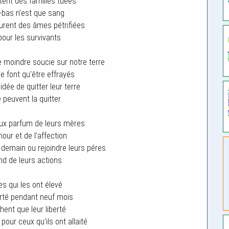
rtent des familles tuées
à-bas n’est que sang
urent des âmes pétrifiées
pour les survivants.
moindre soucie sur notre terre
ne font qu’être effrayés
l’idée de quitter leur terre
e peuvent la quitter
doux parfum de leurs mères
mour et de l’affection
s demain ou rejoindre leurs péres
d de leurs actions
s qui les ont élevé
orté pendant neuf mois
hent que leur liberté
t pour ceux qu’ils ont allaité