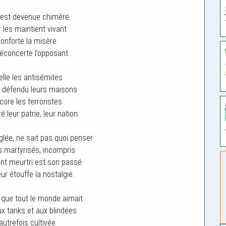
é est devenue chimère
r les maintient vivant
conforte la misère
éconcerte l’opposant.
elle les antisémites
nt défendu leurs maisons
core les terroristes
é leur patrie, leur nation.
glée, ne sait pas quoi penser
 martyrisés, incompris
dont meurtri est son passé
ur étouffe la nostalgie.
s que tout le monde aimait
ux tanks et aux blindées
autrefois cultivée