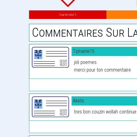
Coup de coeur: 0
Commentaires Sur La
Tiphaine15
joli poemes
merci pour ton commentaire
Aketo
tres bon couzin wollah continue