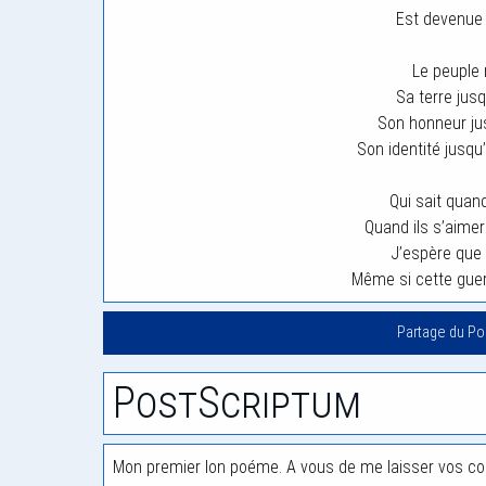
Est devenue 
Le peuple
Sa terre jusq
Son honneur jus
Son identité jusqu
Qui sait quand
Quand ils s’aimer
J’espère que 
Même si cette gu
Partage du P
PostScriptum
Mon premier lon poéme. A vous de me laisser vos c