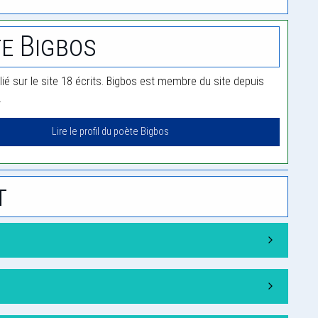
e Bigbos
ié sur le site 18 écrits. Bigbos est membre du site depuis
.
Lire le profil du poète Bigbos
t