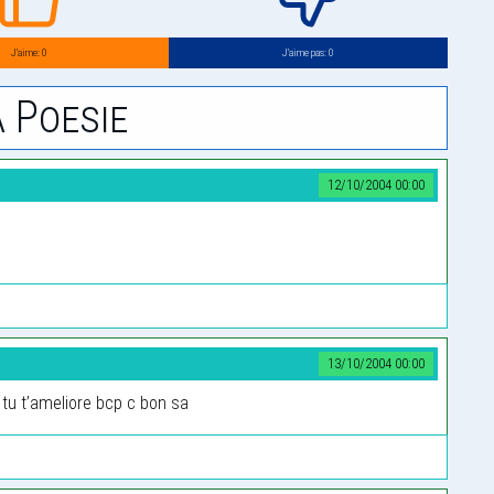
J’aime: 0
J’aime pas: 0
 Poesie
12/10/2004 00:00
13/10/2004 00:00
 tu t’ameliore bcp c bon sa