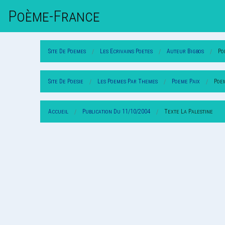
Poème-Fr
Ance
Site De Poemes
Les Ecrivains Poetes
Auteur Bigbos
Po
Site De Poesie
Les Poemes Par Themes
Poeme Paix
Poem
Accueil
Publication Du 11/10/2004
Texte La Palestine