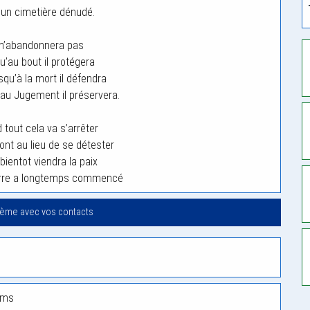
un cimetière dénudé.
 n’abandonnera pas
u’au bout il protégera
qu’à la mort il défendra
’au Jugement il préservera.
 tout cela va s’arrêter
ont au lieu de se détester
bientot viendra la paix
erre a longtemps commencé
oème avec vos contacts
oms