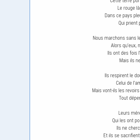
Cette terre po
Le rouge l
Dans ce pays ple
Qui prient 
Nous marchons sans le 
Alors qu’eux, 
Ils ont des fois 
Mais ils n
Ils respirent le 
Celui de l’a
Mais vont-ils les revoir
Tout dépen
Leurs mére
Qui les ont p
Ils ne cherc
Et ils se sacrifien