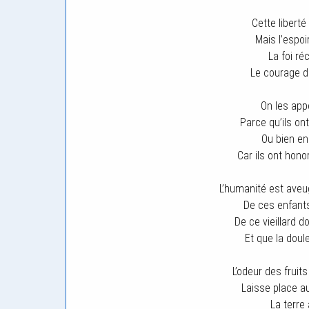
Cette libert
Mais l’espoi
La foi ré
Le courage d
On les app
Parce qu’ils o
Ou bien en
Car ils ont honor
L’humanité est aveu
De ces enfants
De ce vieillard 
Et que la doule
L’odeur des fruit
Laisse place a
La terre 