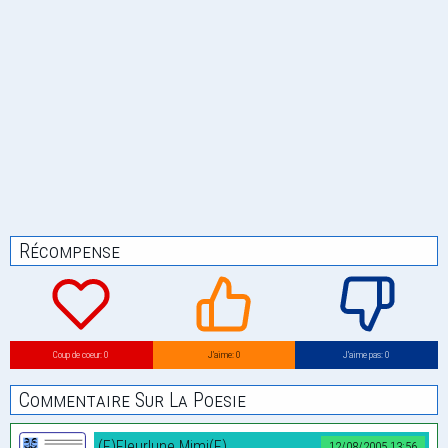
Récompense
Coup de coeur: 0
J’aime: 0
J’aime pas: 0
Commentaire Sur La Poesie
(F)Fleurlune Mimi(F)
12/08/2005 13:56