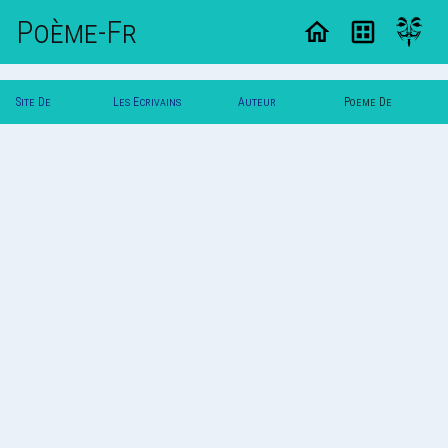
Poème-Fr
Site De
Les Ecrivains
Auteur
Poeme De
Poemes
Poetes
Fraise82
Fraise82