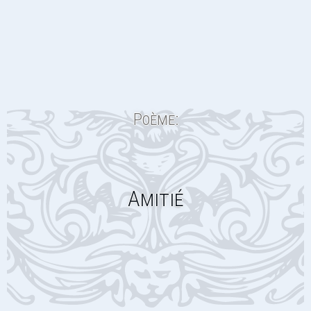
Poème:
Amitié