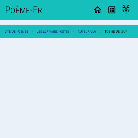
Poème-Fr
Site De Poemes
Les Ecrivains Poetes
Auteur Guy
Poeme De Guy