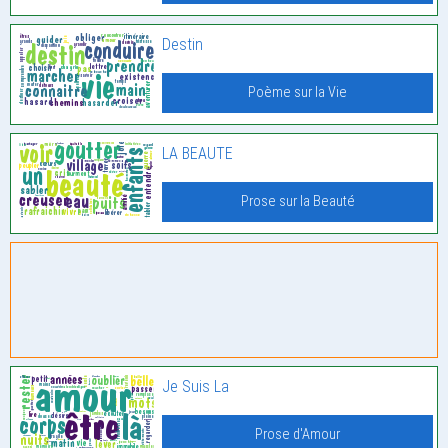
Destin
Poème sur la Vie
LA BEAUTE
Prose sur la Beauté
Je Suis La
Prose d'Amour