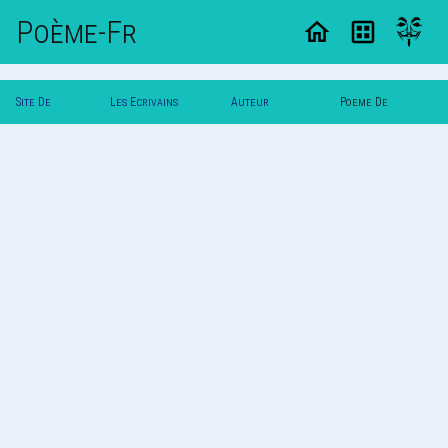
Poème-Fr
Site De
Les Ecrivains
Auteur
Poeme De
Poemes
Poetes
Lamarque
Lamarque