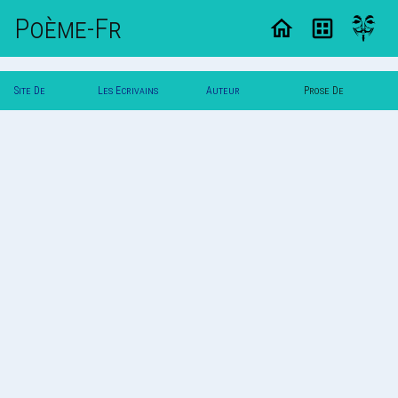
Poème-Fr
Site De
Les Ecrivains
Auteur
Prose De
Poemes
Poetes
Printemps
Printemps