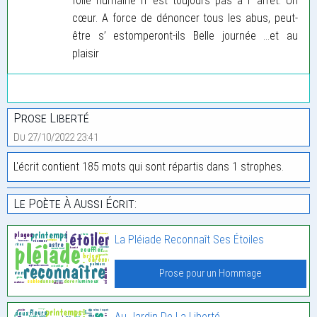
folie humaine n’ est toujours pas à l’ arrêt. Un
cœur. A force de dénoncer tous les abus, peut-
être s’ estomperont-ils Belle journée ...et au
plaisir
Prose Liberté
Du 27/10/2022 23:41
L'écrit contient 185 mots qui sont répartis dans 1 strophes.
Le Poète À Aussi Écrit:
La Pléiade Reconnaît Ses Étoiles
Prose pour un Hommage
Au Jardin De La Liberté