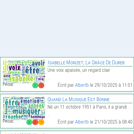
Isabelle Morizet, La Grâce De Durer
Une voix apaisée, un regard clair
…
Prose:
Écrit par
Albertb
le 29/10/2025 à 11:01
1
1
Quand La Musique Est Bonne
Né un 11 octobre 1951 à Paris, il a grandi dans un
…
Prose:
Écrit par
Albertb
le 21/10/2025 à 08:40
3
2
1