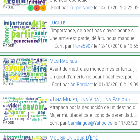
Prose:
Écrit par
Tulipe Noire
le 14/10/2012 à 22:02
7
4
5
Lucille
L’importance, ce n’est pas d’avoir bonne conscienc
Une amie est partie, déjà tu nous manques. On aura…
Prose:
Écrit par
Flore5907
le 12/10/2010 à 13:55
Mes Racines
Avant de mettre au monde mes enfants, je n’avais p
Un goût d’amertume pour l’inachevé, pour l’inaccom…
Prose:
Écrit par
An Parolart
le 01/05/2010 à 19:09
« Una Mujer, Una Vida ; Una Pasión »
Atrapada por la seducción de un destino del que a
Mujer multifacética e icono de serenidad, humildad…
Prose:
Écrit par
Camilingue@Yahoo.ca
le 11/03/201
Mourir Un Jour D’Été