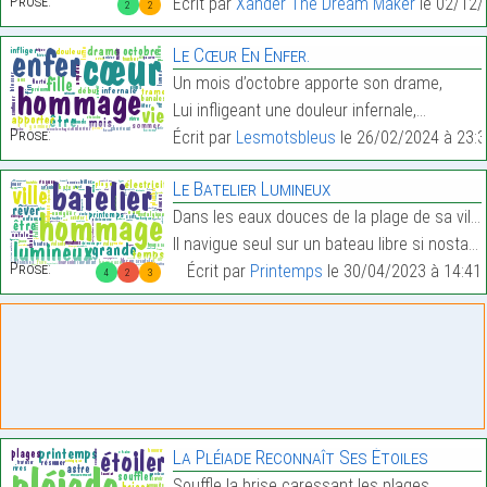
Prose:
Écrit par
Xander The Dream Maker
le 02/12/
2
2
Le Cœur En Enfer.
Un mois d’octobre apporte son drame,
Lui infligeant une douleur infernale,…
Prose:
Écrit par
Lesmotsbleus
le 26/02/2024 à 23:3
Le Batelier Lumineux
Dans les eaux douces de la plage de sa ville natal
Il navigue seul sur un bateau libre si nostalgique…
Prose:
Écrit par
Printemps
le 30/04/2023 à 14:41
4
2
3
La Pléiade Reconnaît Ses Étoiles
Souffle la brise caressant les plages,