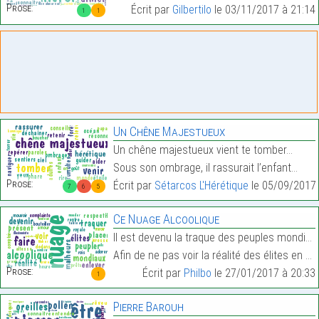
Prose:
Écrit par
Gilbertilo
le 03/11/2017 à 21:14
1
1
Un Chêne Majestueux
Un chêne majestueux vient te tomber…
Sous son ombrage, il rassurait l’enfant…
Prose:
Écrit par
Sétarcos L'Hérétique
le 05/09/2017 
7
6
5
Ce Nuage Alcoolique
Il est devenu la traque des peuples mondiaux
Afin de ne pas voir la réalité des élites en place…
Prose:
Écrit par
Philbo
le 27/01/2017 à 20:33
1
Pierre Barouh