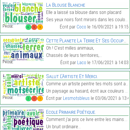
La Blouse Blanche
Elle a laissé sa blouse dans son placard
Ses yeux noirs font miroirs dans les couloirs…
Prose:
Écrit par
Coco
le 16/09/2021 à 19:15
6
3
3
Cette Planete La Terre Et Ses Occupants.
Oh ! C’est milles animaux,
Chassés de leurs territoires,…
Prose:
Écrit par
Laco
le 17/06/2021 à 14:03
Salut L’Artiste Et Merci.
Comme un artiste peintre tes mots sont aquarelles,
Un paysage au hasard, écrit aux couleurs intempore…
Prose:
Écrit par
Lesmotsbleus
le 03/06/2021 à 13:4
2
1
1
Ecole Primaire Poétique.
Comment j’ai pris ce livre entre les mains. Connai
Un bruit ordinaire…