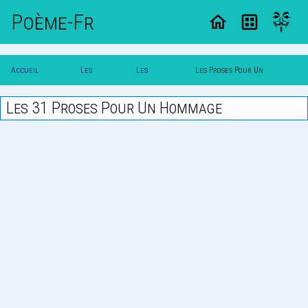
Poème-Fr
Accueil
Les
Les
Les Proses Pour Un
Poesie
Proses
Themes
Hommage
Les 31 Proses Pour Un Hommage