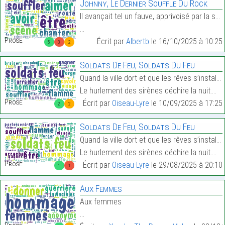
Johnny, Le Dernier Souffle Du Rock
Il avançait tel un fauve, apprivoisé par la scène.
…
Prose:
Écrit par
Albertb
le 16/10/2025 à 10:25
5
3
2
Soldats De Feu, Soldats Du Feu
Quand la ville dort et que les rêves s’installent,
Le hurlement des sirènes déchire la nuit.…
Prose:
Écrit par
Oiseau-Lyre
le 10/09/2025 à 17:25
2
2
Soldats De Feu, Soldats Du Feu
Quand la ville dort et que les rêves s’installent,
Le hurlement des sirènes déchire la nuit.…
Prose:
Écrit par
Oiseau-Lyre
le 29/08/2025 à 20:10
1
1
Aux Femmes
Aux femmes
…