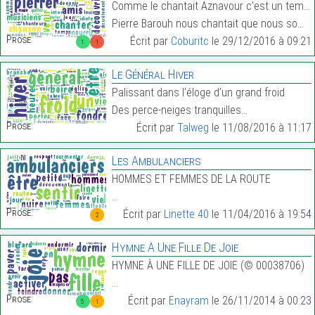
Comme le chantait Aznavour c’est un temps que les
Pierre Barouh nous chantait que nous sommes qui no…
Prose:
Écrit par
Coburitc
le 29/12/2016 à 09:21
1
1
Le Général Hiver
Palissant dans l’éloge d’un grand froid
Des perce-neiges tranquilles…
Prose:
Écrit par
Talweg
le 11/08/2016 à 11:17
Les Ambulanciers
HOMMES ET FEMMES DE LA ROUTE
…
Prose:
Écrit par
Linette 40
le 11/04/2016 à 19:54
2
Hymne À Une Fille De Joie
HYMNE À UNE FILLE DE JOIE (© 00038706)
…
Prose:
Écrit par
Enayram
le 26/11/2014 à 00:23
5
1