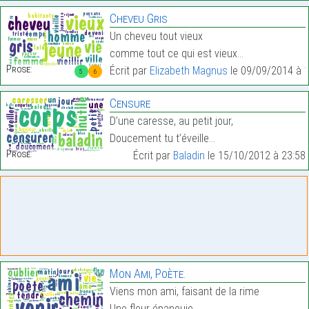
Cheveu Gris
Un cheveu tout vieux
comme tout ce qui est vieux…
Prose:
Écrit par
Elizabeth Magnus
le 09/09/2014 à 
5
6
Censure
D’une caresse, au petit jour,
Doucement tu t’éveille…
Prose:
Écrit par
Baladin
le 15/10/2012 à 23:58
Mon Ami, Poète.
Viens mon ami, faisant de la rime
Une fleur épanouie…