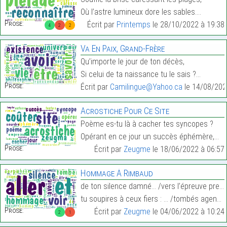
Où l’astre lumineux dore les sables.…
Prose:
Écrit par
Printemps
le 28/10/2022 à 19:38
4
2
2
Va En Paix, Grand-Frère
Qu’importe le jour de ton décès,
Si celui de ta naissance tu le sais ?…
Prose:
Écrit par
Camilingue@Yahoo.ca
le 14/08/202
Acrostiche Pour Ce Site
Poème es-tu là à cacher tes syncopes ?
Opérant en ce jour un succès éphémère,…
Prose:
Écrit par
Zeugme
le 18/06/2022 à 06:57
Hommage À Rimbaud
de ton silence damné… /vers l’épreuve première
tu soupires à ceux fiers : … /tombés agenouillés…
Prose:
Écrit par
Zeugme
le 04/06/2022 à 10:24
2
1