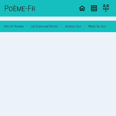
Poème-Fr
Site De Poemes
Les Ecrivains Poetes
Auteur Guy
Prose De Guy