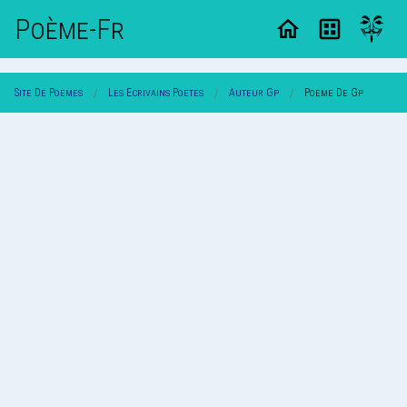
Poème-Fr
Site De Poemes
Les Ecrivains Poetes
Auteur Gp
Poeme De Gp