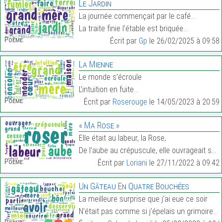
Le Jardin
La journée commençait par le café…
La traite finie l’étable est briquée…
Poème:
Écrit par
Gp
le 26/02/2025 à 09:58
La Mienne
Le monde s’écroule
L’intuition en fuite…
Poème:
Écrit par
Roserouge
le 14/05/2023 à 20:59
« Ma Rose »
Elle était au labeur, la Rose,
De l’aube au crépuscule, elle ouvrageait sans cess…
Poème:
Écrit par
Loriani
le 27/11/2022 à 09:42
Un Gâteau En Quatre Bouchées
La meilleure surprise que j’ai eue ce soir
N’était pas comme si j’épelais un grimoire…