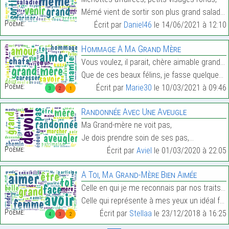
Mémé vient de sortir son plus grand saladier.…
Poème:
Écrit par
Daniel46
le 14/06/2021 à 12:10
Hommage À Ma Grand Mère
Vous voulez, il parait, chère aimable grand-mère,
Que de ces beaux félins, je fasse quelques vers,…
Poème:
Écrit par
Marie30
le 10/03/2021 à 09:46
3
2
1
Randonnée Avec Une Aveugle
Ma Grand-mère ne voit pas,
Je dois prendre soin de ses pas,…
Poème:
Écrit par
Aviel
le 01/03/2020 à 22:05
À Toi, Ma Grand-Mère Bien Aimée
Celle en qui je me reconnais par nos traits commun
Celle qui représente à mes yeux un idéal féminin…
Poème:
Écrit par
Stellaa
le 23/12/2018 à 16:25
4
3
2