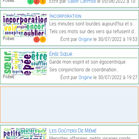
Poème:
Écrit par
Saber Lahmidi
le 05/08/2022 à 10:1
4
2
2
Incorporation
Les minutes sont lourdes aujourd’hui et se compten
Tels ces mots sur des vers qui refusent d’y croire…
Poème:
Écrit par
Origine
le 30/07/2022 à 19:53
1
1
Épée Sœur
Garde mon esprit et son égocentrique
Ses conjonctions de coordination…
Poème:
Écrit par
Origine
le 30/07/2022 à 19:27
Les Goûters De Mémé
Menottes affairées, petits visages ronds,