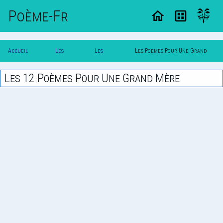
Poème-Fr
Accueil
Les
Les
Les Poemes Pour Une Grand
Poesie
Poemes
Themes
Mere
Les 12 Poèmes Pour Une Grand Mère