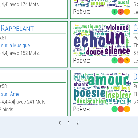
4,4,4] avec 174 Mots.
5 
Poème:
Le
2
2
1
 Rappelant
É
6:51
Pu
sur la Musique
Th
4,4,4] avec 152 Mots.
5 
Poème:
Le
3
2
3
D
0:58
Pu
sur l'Âme
Th
4,4,4,4,4] avec 241 Mots.
5 
Poème:
2 pieds
2
1
1
0
1
2