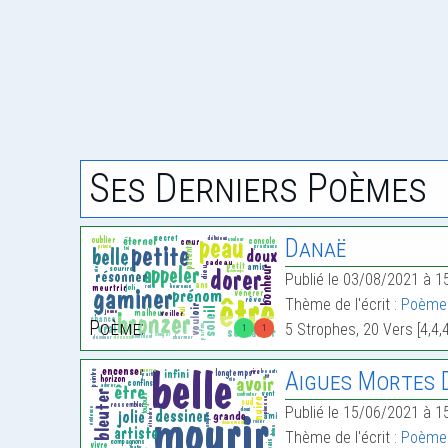
Ses Derniers Poèmes
Danaë
Publié le 03/08/2021 à 1
Thème de l'écrit :
Poème 
Poème:
5 Strophes, 20 Vers [4,4,
1
1
Aigues Mortes D
Publié le 15/06/2021 à 1
Thème de l'écrit :
Poème 