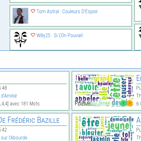
Tom Astral : Couleurs D’Espoir
Willy25 : Si L’On Pouvait
E
5:48
Pu
d'Amitié
Th
Poème:
4,4,4] avec 181 Mots.
6 
2
3
e Frédéric Bazille
A
5:42
Pu
sur l'Absurde
Th