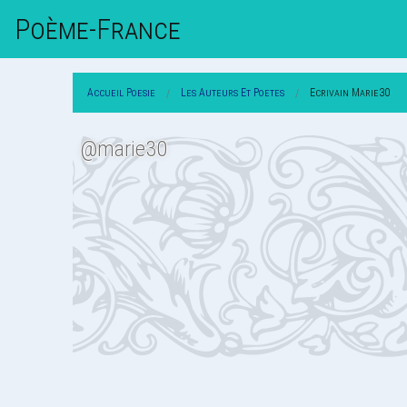
Poème-Fr
Ance
Accueil Poesie
Les Auteurs Et Poetes
Ecrivain Marie30
@marie30