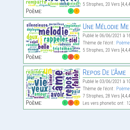
5 Strophes, 20 Vers [4,4,
Poème:
2
1
Une Mélodie Me
Publié le 06/06/2021 à 1
Thème de l'écrit :
Poème 
5 Strophes, 20 Vers [4,4,
Poème:
5
2
4
Repos De L’Âme
Publié le 03/06/2021 à 1
Thème de l'écrit :
Poème 
7 Strophes, 28 Vers [4,4,
Poème:
Les vers phonetic ont : 1
3
3
1