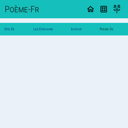
Poème-Fr
Site De
Les Ecrivains
Auteur
Poeme De
Poemes
Poetes
Gramo
Gramo