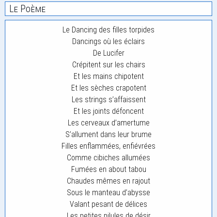
Le Poème
Le Dancing des filles torpides
Dancings où les éclairs
De Lucifer
Crépitent sur les chairs
Et les mains chipotent
Et les sèches crapotent
Les strings s’affaissent
Et les joints défoncent
Les cerveaux d’amertume
S’allument dans leur brume
Filles enflammées, enfiévrées
Comme cibiches allumées
Fumées en about tabou
Chaudes mêmes en rajout
Sous le manteau d’abysse
Valant pesant de délices
Les petites pilules de désir