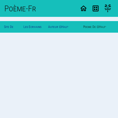
Poème-Fr
Site De
Les Ecrivains
Auteur ¤Half-
Poeme De ¤Half-
Poemes
Poetes
Angel*Half-Dev
Angel*Half-Dev