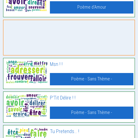
Poème d'Amour
Msn ! !
Poème - Sans Thème -
P’Tit Délire ! !
Poème - Sans Thème -
Tu Pretends… !