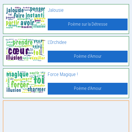
Jalousie
Poème sur la Détresse
L’Orchidee
Poème d'Amour
Force Magique !
Poème d'Amour