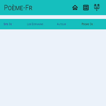
Poème-Fr
Site De
Les Ecrivains
Auteur
Poeme De
Poemes
Poetes
Illusion
Illusion