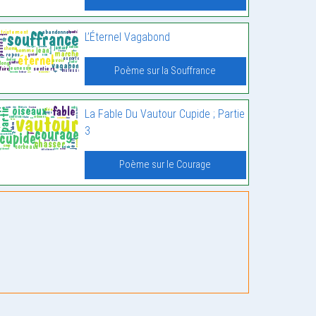
L’Éternel Vagabond
Poème sur la Souffrance
La Fable Du Vautour Cupide ; Partie
3
Poème sur le Courage