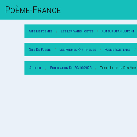
Poème-Fr
Ance
Site De Poemes
Les Ecrivains Poetes
Auteur Jean Dupont
Site De Poesie
Les Poemes Par Themes
Poeme Existence
Accueil
Publication Du 30/10/2023
Texte Le Jour Des Mor