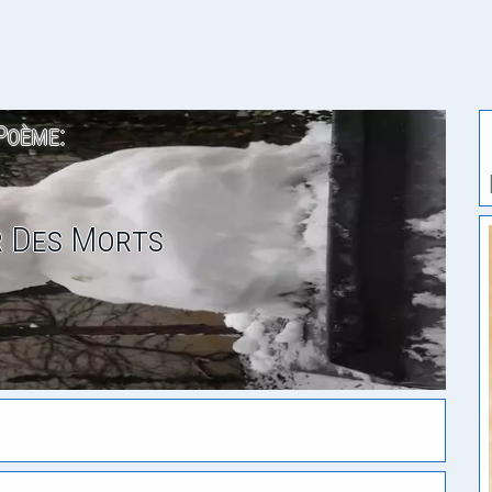
Poème:
r Des Morts