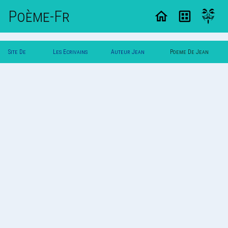
Poème-Fr
Site De
Les Ecrivains
Auteur Jean
Poeme De Jean
Poemes
Poetes
Dupont
Dupont