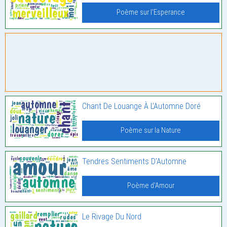
Poème sur l'Esperance
Chant De Louange À L’Automne Doré
Poème sur la Nature
Tendres Sentiments D’Automne
Poème d'Amour
Le Rivage Du Nord