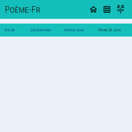
Poème-Fr
Site De
Les Ecrivains
Auteur Jean
Poeme De Jean
Poemes
Poetes
Dupont
Dupont