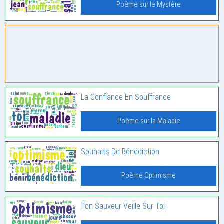
Poème sur le Mystère
La Confiance En Souffrance
Poème sur la Maladie
Souhaits De Bénédiction
Poème Optimisme
Ton Sauveur Veille Sur Toi