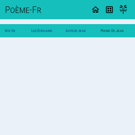
Poème-Fr
Site De
Les Ecrivains
Auteur Jean
Poeme De Jean
Poemes
Poetes
Dupont
Dupont