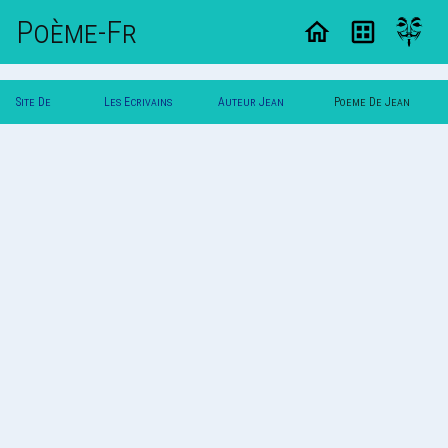
Poème-Fr
Site De
Les Ecrivains
Auteur Jean
Poeme De Jean
Poemes
Poetes
Dupont
Dupont