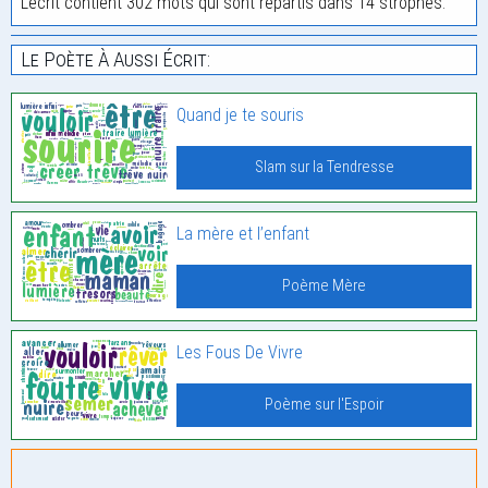
L'écrit contient 302 mots qui sont répartis dans 14 strophes.
Le Poète À Aussi Écrit:
Quand je te souris
Slam sur la Tendresse
La mère et l’enfant
Poème Mère
Les Fous De Vivre
Poème sur l'Espoir