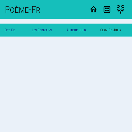
Poème-Fr
Site De
Les Ecrivains
Auteur Julia
Slam De Julia
Poemes
Poetes
Bosch
Bosch