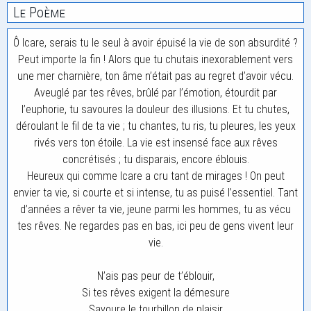
Le Poème
Ô Icare, serais tu le seul à avoir épuisé la vie de son absurdité ?
Peut importe la fin ! Alors que tu chutais inexorablement vers
une mer charnière, ton âme n’était pas au regret d’avoir vécu.
Aveuglé par tes rêves, brûlé par l’émotion, étourdit par
l’euphorie, tu savoures la douleur des illusions. Et tu chutes,
déroulant le fil de ta vie ; tu chantes, tu ris, tu pleures, les yeux
rivés vers ton étoile. La vie est insensé face aux rêves
concrétisés ; tu disparais, encore éblouis.
Heureux qui comme Icare a cru tant de mirages ! On peut
envier ta vie, si courte et si intense, tu as puisé l’essentiel. Tant
d’années a rêver ta vie, jeune parmi les hommes, tu as vécu
tes rêves. Ne regardes pas en bas, ici peu de gens vivent leur
vie.
N’ais pas peur de t’éblouir,
Si tes rêves exigent la démesure
Savoure le tourbillon de plaisir