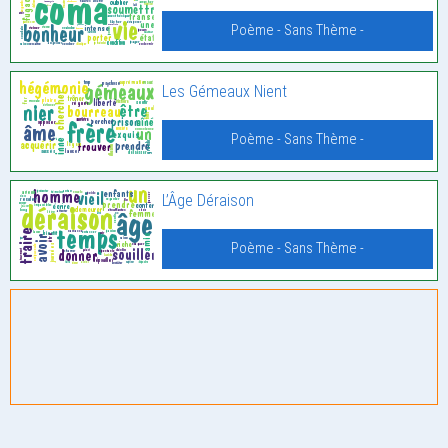
Poème - Sans Thème -
Les Gémeaux Nient
Poème - Sans Thème -
L’Âge Déraison
Poème - Sans Thème -