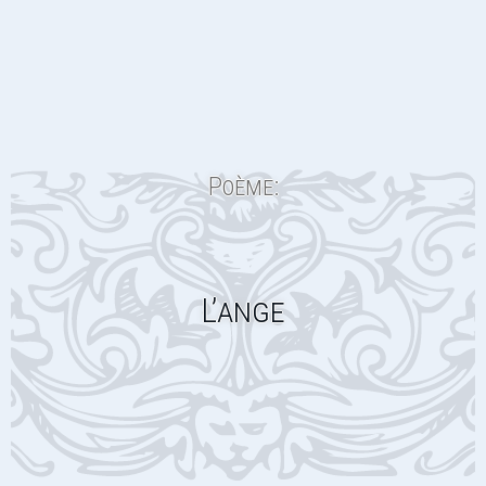
Poème:
L’ange