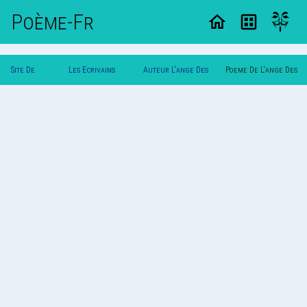
Poème-Fr
Site De
Les Ecrivains
Auteur L'ange Des
Poeme De L'ange Des
Poemes
Poetes
Bois
Bois