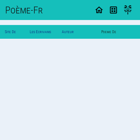
Poème-Fr
Site De
Les Ecrivains
Auteur
Poeme De
Poemes
Poetes
Larme_De_Dragon
Larme_De_Dragon