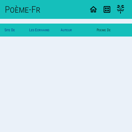
Poème-Fr
Site De
Les Ecrivains
Auteur
Poeme De
Poemes
Poetes
(F)Lasauvage(F)
(F)Lasauvage(F)