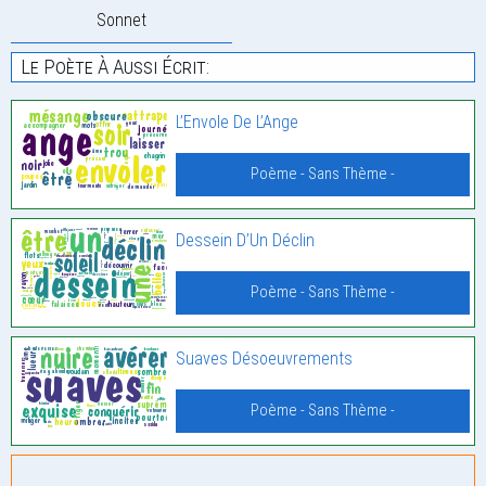
Sonnet
Le Poète À Aussi Écrit:
L’Envole De L’Ange
Poème - Sans Thème -
Dessein D’Un Déclin
Poème - Sans Thème -
Suaves Désoeuvrements
Poème - Sans Thème -