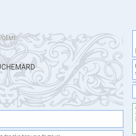
Poème:
uchemard