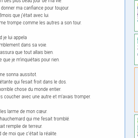
 un des plus beau jour de ma vie.
ui donner ma canfiance pour toujour.
8mois que j’était avec lui.
’il me trompe comme les autres a son tour.
 je lui appela
romblement dans sa voie.
assura que tout allais bien.
ie que je m’inquiétais pour rien.
ne sonna aussitot.
étante qui fesait froit dans le dos.
horrible chose du monde entier.
ais coucher avec une autre et m’avais tromper.
 les larme de mon cœur.
chauchemard qui me fesait tromblé.
ait remplie de terreur.
 de moi que c’était la réalite.