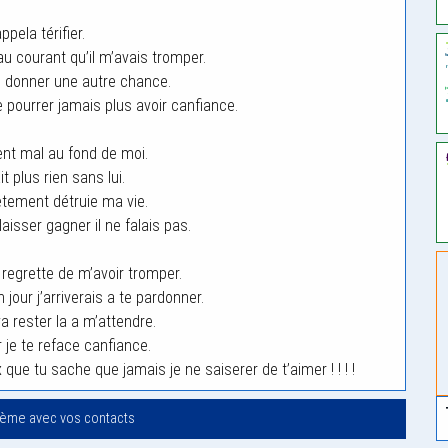
appela térifier.
 au courant qu’il m’avais tromper.
ui donner une autre chance.
e pourrer jamais plus avoir canfiance.
ent mal au fond de moi.
it plus rien sans lui.
etement détruie ma vie.
laisser gagner il ne falais pas.
 regrette de m’avoir tromper.
 jour j’arriverais a te pardonner.
a rester la a m’attendre.
 je te reface canfiance.
que tu sache que jamais je ne saiserer de t’aimer ! ! ! !
oème avec vos contacts