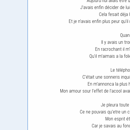
Aujourd’hui allais etre
J’avais enfin décider de l
Cela fesait déja 
Et je n’avais enfin plus peur qu
Quand
Il y avais un t
En racrochant il m’
Qu’il m’aimais a la fol
Le télépho
C’était une sonneris inqui
En m’annonca la plus 
Mon amour sour l’effet de l’acool av
Je pleura toute
Ce ne pouvais qu’etre un 
Mon esprit ét
Car je savais au fond