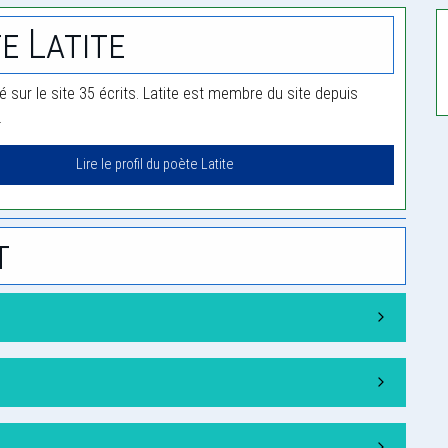
e Latite
ié sur le site 35 écrits. Latite est membre du site depuis
.
Lire le profil du poète Latite
t