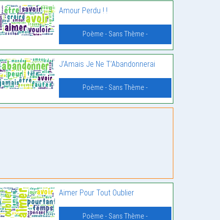
Amour Perdu ! !
Poème - Sans Thème -
J’Amais Je Ne T’Abandonnerai
Poème - Sans Thème -
Aimer Pour Tout Oublier
Poème - Sans Thème -