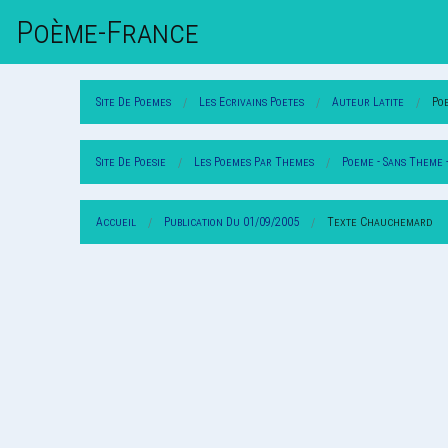
Poème-Fr
Ance
Site De Poemes
Les Ecrivains Poetes
Auteur Latite
Po
Site De Poesie
Les Poemes Par Themes
Poeme - Sans Theme 
Accueil
Publication Du 01/09/2005
Texte Chauchemard