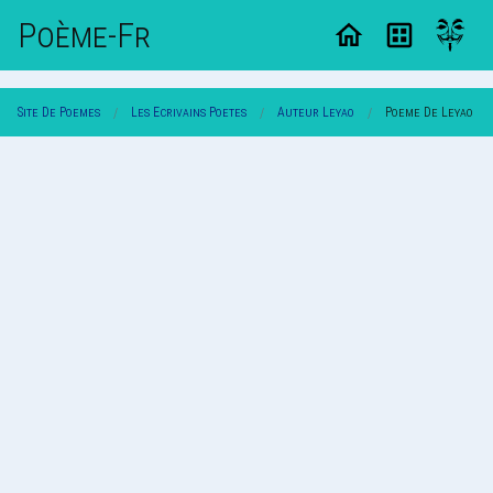
Poème-Fr
Site De Poemes
Les Ecrivains Poetes
Auteur Leyao
Poeme De Leyao