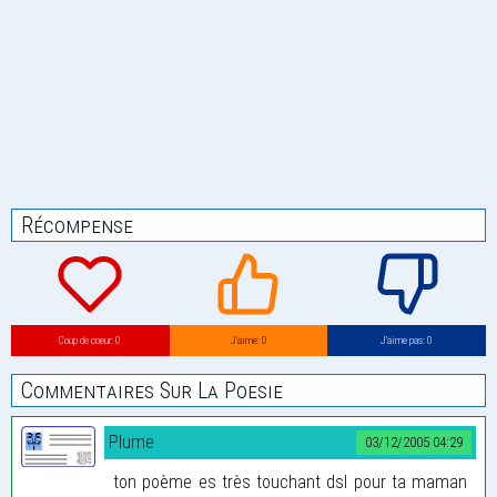
Récompense
Coup de coeur: 0
J’aime: 0
J’aime pas: 0
Commentaires Sur La Poesie
Plume
03/12/2005 04:29
ton poème es très touchant dsl pour ta maman