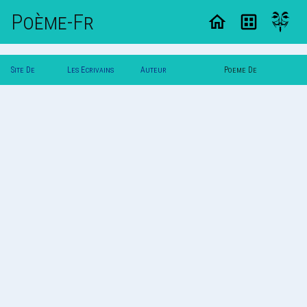
Poème-Fr
Site De
Les Ecrivains
Auteur
Poeme De
Poemes
Poetes
Lili_Boom_17477
Lili_Boom_17477