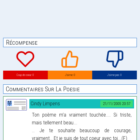
Récompense
Coup de coeur: 0
J’aime: 0
J’aime pas: 0
Commentaires Sur La Poesie
Cindy Limpens
21/11/2005 20:57
Ton poème m’a vraiment touchée..... Si triste,
mais tellement beau....
... Je te souhaite beaucoup de courage,
vraiment... Et je suis de tout coeur avec toi....(F)