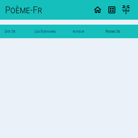
Poème-Fr
Site De
Les Ecrivains
Auteur
Poeme De
Poemes
Poetes
Zanzibar
Zanzibar