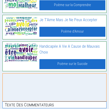
Poème sur la Comprendre
Je T’Aime Mais Je Ne Peux Accepter
Poème d'Amour
Handicapée A Vie A Cause de Mauvais
Choix
Poème sur le Suicide
Texte Des Commentateurs