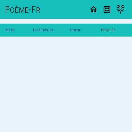
Poème-Fr
Site De
Les Ecrivains
Auteur
Poeme De
Poemes
Poetes
Zanzibar
Zanzibar