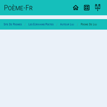
Poème-Fr
Site De Poemes
Les Ecrivains Poetes
Auteur Lili
Poeme De Lili