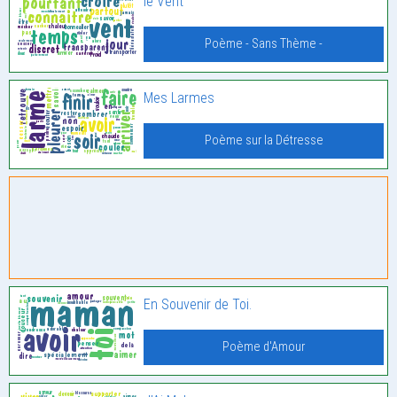
le Vent
Poème - Sans Thème -
Mes Larmes
Poème sur la Détresse
En Souvenir de Toi.
Poème d'Amour