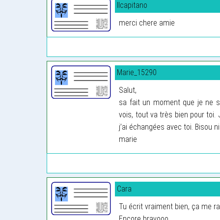
Ilcapitano
merci chere amie
Marie_15290
Salut,
sa fait un moment que je ne su
vois, tout va très bien pour toi
j’ai échangées avec toi. Bisou 
marie
Cara
Tu écrit vraiment bien, ça me r
Encore bravooo