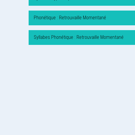
Phonétique : Retrouvaille Momentané
Syllabes Phonétique : Retrouvaille Momentané