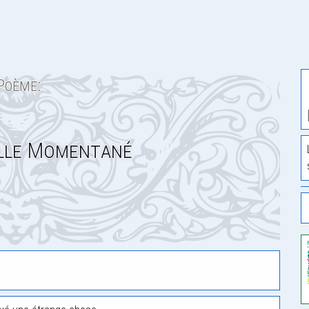
Poème:
lle Momentané