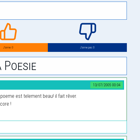
J’aime: 0
J’aime pas: 0
 Poesie
13/07/2005 00:04
poeme est telement beau! il fait rêver.
core !