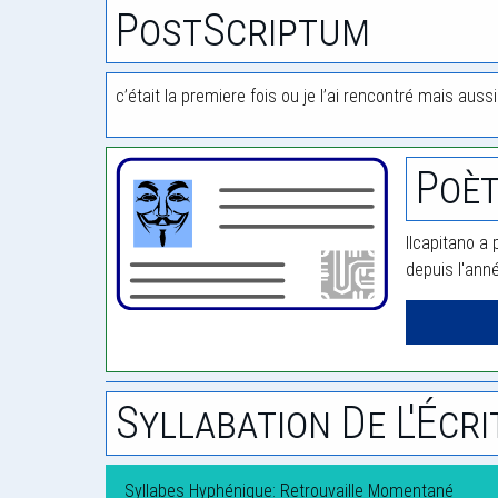
PostScriptum
c’était la premiere fois ou je l’ai rencontré mais aussi
Poèt
Ilcapitano a 
depuis l'ann
Syllabation De L'Écri
Syllabes Hyphénique: Retrouvaille Momentané