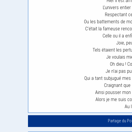
Hier il est a
L’univers entie
Respectant c
Ou les battements de mo
C’était la fameuse renc
Celle ou il a e
Joie, pe
Tels étaient les per
Je voulais mi
Oh dieu ! C
Je n’ai pas p
Qui a tant subjugué mes 
Craignant que 
Ainsi pousser mon 
Alors je me suis c
Au l
Partage du P