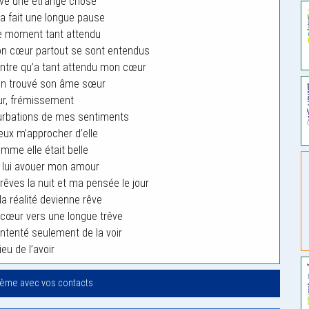
rrivé une étrange chose
r a fait une longue pause
e moment tant attendu
n cœur partout se sont entendus
ontre qu’a tant attendu mon cœur
nfin trouvé son âme sœur
ur, frémissement
turbations de mes sentiments
eux m’approcher d’elle
omme elle était belle
u lui avouer mon amour
rêves la nuit et ma pensée le jour
la réalité devienne rêve
cœur vers une longue trêve
ontenté seulement de la voir
ieu de l’avoir
oème avec vos contacts