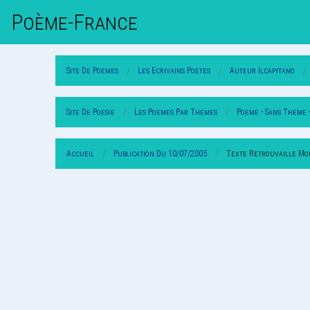
Poème-Fr
Ance
Site De Poemes
Les Ecrivains Poetes
Auteur Ilcapitano
Site De Poesie
Les Poemes Par Themes
Poeme - Sans Theme 
Accueil
Publication Du 10/07/2005
Texte Retrouvaille M