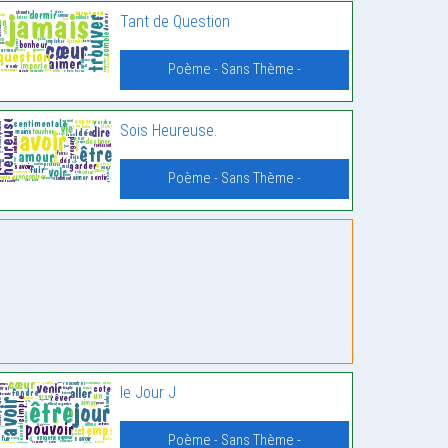
Tant de Question
Poème - Sans Thème -
Sois Heureuse.
Poème - Sans Thème -
le Jour J
Poème - Sans Thème -