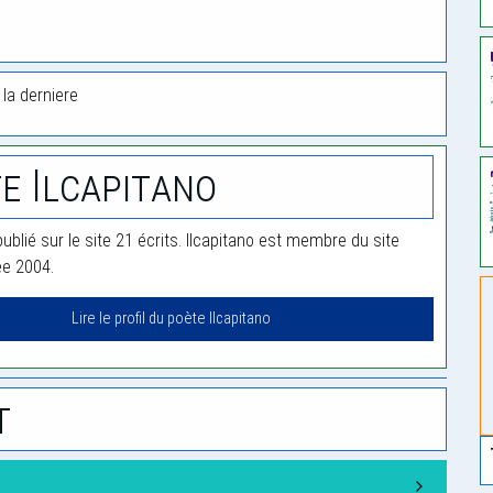
 la derniere
e Ilcapitano
publié sur le site 21 écrits. Ilcapitano est membre du site
ée 2004.
Lire le profil du poète Ilcapitano
t