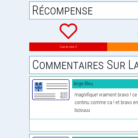
Récompense
Coup de coeur: 0
Commentaires Sur La
Ange-Bleu
magnifique! vraiment bravo ! ce 
continu comme ca ! et bravo en
bizouuu