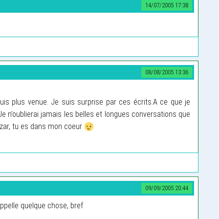
14/07/2005 17:38
08/08/2005 13:36
is plus venue. Je suis surprise par ces écrits.A ce que je
. Je n’oublierai jamais les belles et longues conversations que
nizar, tu es dans mon coeur
09/09/2005 20:44
appelle quelque chose, bref