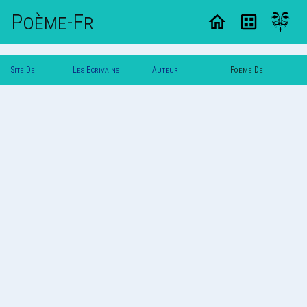
Poème-Fr
Site De
Les Ecrivains
Auteur
Poeme De
Poemes
Poetes
Luna_20280
Luna_20280