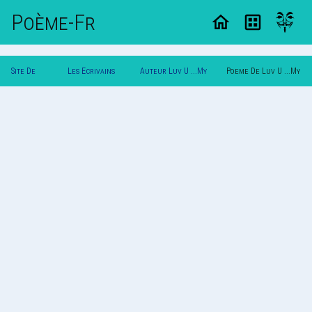
Poème-Fr
Site De
Les Ecrivains
Auteur Luv U ...My
Poeme De Luv U ...My
Poemes
Poetes
Angel
Angel