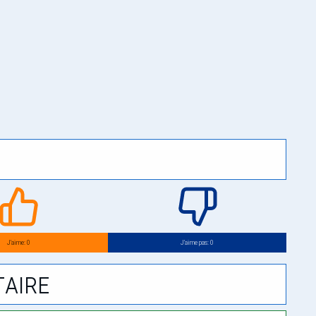
J’aime: 0
J’aime pas: 0
aire