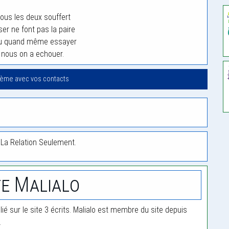
ous les deux souffert
er ne font pas la paire
lu quand même essayer
 nous on a echouer.
oème avec vos contacts
t La Relation Seulement.
e Malialo
lié sur le site 3 écrits. Malialo est membre du site depuis
.