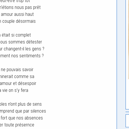
 peut-être trop tôt
n’étions nous pas prêt
n amour aussi haut
un couple désormais
 était si complet
nous sommes détester
r changent-il les gens ?
alement nos sentiments ?
ne pouvais savoir
minerait comme sa
amour et désespoir
a vie on s’y fera
oles n’ont plus de sens
mprend que par silences
s fort que nos absences
iter toute présernce