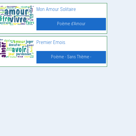
Mon Amour Solitaire
Poème d'Amour
Premier Emois.
Poème - Sans Thème -