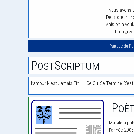
Nous avons t
Deux cœur bris
Mais on a vou
Et malgres
Partage du P
PostScriptum
L’amour N’est Jamais Fini. . . Ce Qui Se Termine C’es
Poèt
Malialo a pub
l'année 2005