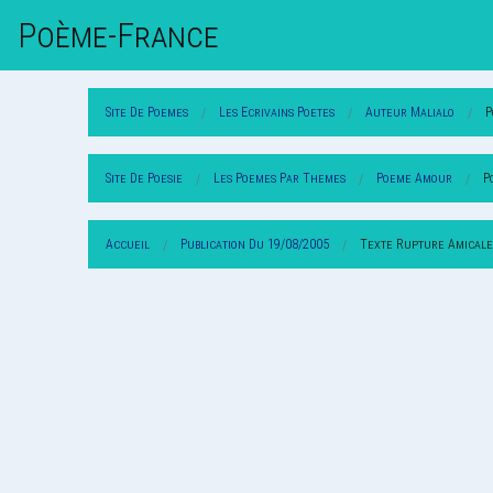
Poème-Fr
Ance
Site De Poemes
Les Ecrivains Poetes
Auteur Malialo
P
Site De Poesie
Les Poemes Par Themes
Poeme Amour
P
Accueil
Publication Du 19/08/2005
Texte Rupture Amicale