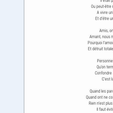
Il était
Ou peut-être 
A vivre u
Et d’être 
Amis, on
Amant, nous 
Pourquoi l’amou
Et détruit tot
Personne 
Qu’on ter
Confondre 
C’est l
Quand les par
Quand ont ne co
Rien n’est plu
Il faut év