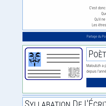
C’est donc
Qu
Qu’il ne
Les êtres
Partage du P
Poè
Maloubzh a p
depuis l'ann
Syllabation De L'Écri