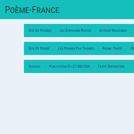
Poème-Fr
Ance
Site De Poemes
Les Ecrivains Poetes
Auteur Maloubzh
Site De Poesie
Les Poemes Par Themes
Poeme Triste
P
Accueil
Publication Du 27/08/2004
Texte Separation