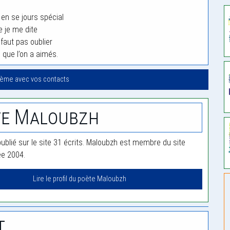
 en se jours spécial
e je me dite
 faut pas oublier
 que l’on a aimés.
oème avec vos contacts
te Maloubzh
ublié sur le site 31 écrits. Maloubzh est membre du site
ée 2004.
Lire le profil du poète Maloubzh
t