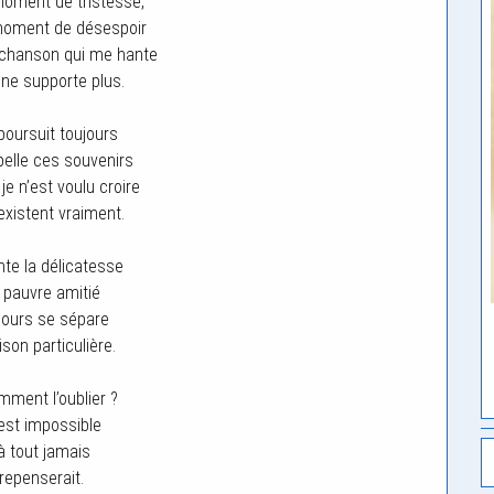
oment de tristesse,
moment de désespoir
 chanson qui me hante
 ne supporte plus.
poursuit toujours
elle ces souvenirs
je n’est voulu croire
existent vraiment.
nte la délicatesse
 pauvre amitié
 jours se sépare
son particulière.
ment l’oublier ?
est impossible
à tout jamais
 repenserait.