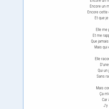
Encore un m
Encore un 
Encore cette
Et que je
Elle me 
Et me rapp
Que jamais 
Mais qui 
Elle raco
D’une
Qui un
Sans rai
Mais com
Ça m’
Car 
J’y