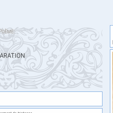
Poème:
aration