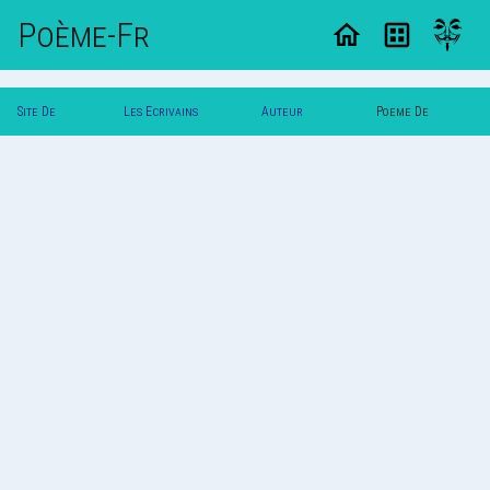
Poème-Fr
Site De
Les Ecrivains
Auteur
Poeme De
Poemes
Poetes
Mareine
Mareine