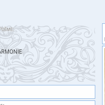
Poème:
armonie