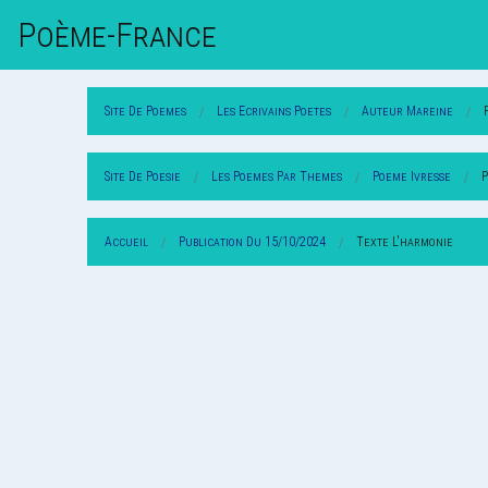
Poème-Fr
Ance
Site De Poemes
Les Ecrivains Poetes
Auteur Mareine
Site De Poesie
Les Poemes Par Themes
Poeme Ivresse
P
Accueil
Publication Du 15/10/2024
Texte L'harmonie