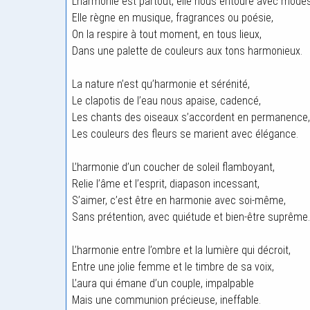
L’harmonie est partout, elle nous entoure avec modes
Elle règne en musique, fragrances ou poésie,
On la respire à tout moment, en tous lieux,
Dans une palette de couleurs aux tons harmonieux.
La nature n’est qu’harmonie et sérénité,
Le clapotis de l’eau nous apaise, cadencé,
Les chants des oiseaux s’accordent en permanence,
Les couleurs des fleurs se marient avec élégance.
L’harmonie d’un coucher de soleil flamboyant,
Relie l’âme et l’esprit, diapason incessant,
S’aimer, c’est être en harmonie avec soi-même,
Sans prétention, avec quiétude et bien-être suprême.
L’harmonie entre l’ombre et la lumière qui décroit,
Entre une jolie femme et le timbre de sa voix,
L’aura qui émane d’un couple, impalpable
Mais une communion précieuse, ineffable.