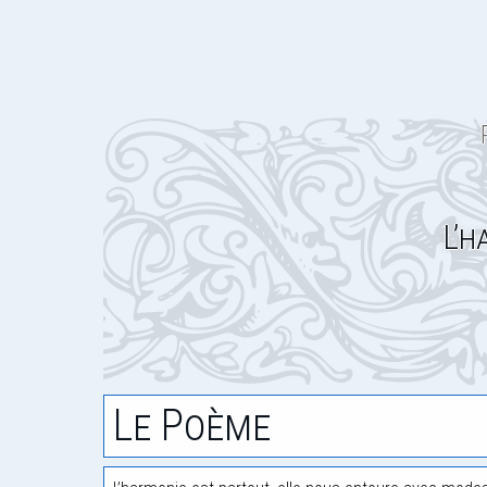
L’h
Le Poème