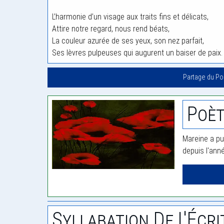
L’harmonie d’un visage aux traits fins et délicats,
Attire notre regard, nous rend béats,
La couleur azurée de ses yeux, son nez parfait,
Ses lèvres pulpeuses qui augurent un baiser de paix.
Partage du P
Poèt
Mareine a pu
depuis l'ann
Syllabation De L'Écri