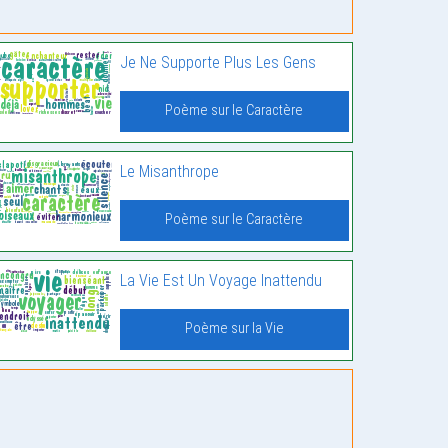
Je Ne Supporte Plus Les Gens
Poème sur le Caractère
Le Misanthrope
Poème sur le Caractère
La Vie Est Un Voyage Inattendu
Poème sur la Vie