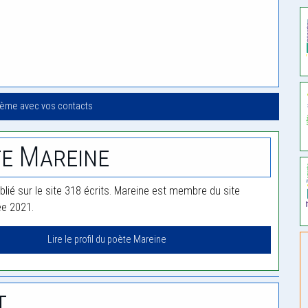
oème avec vos contacts
e Mareine
blié sur le site 318 écrits. Mareine est membre du site
ée 2021.
Lire le profil du poète Mareine
t