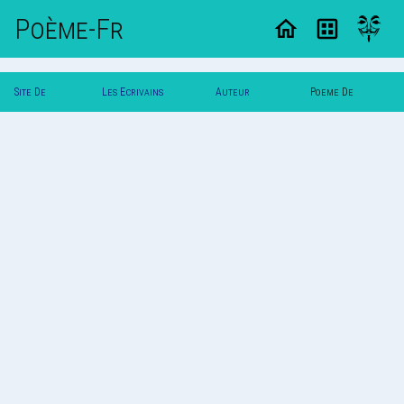
Poème-Fr
Site De
Les Ecrivains
Auteur
Poeme De
Poemes
Poetes
Mareine
Mareine