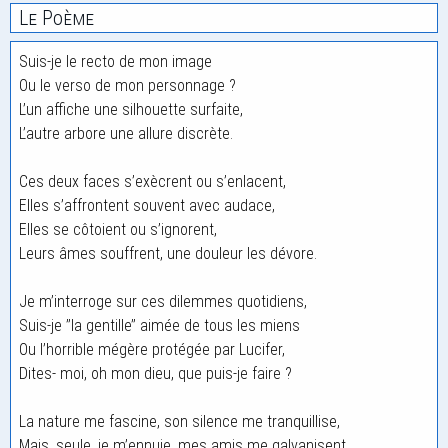
Le Poème
Suis-je le recto de mon image
Ou le verso de mon personnage ?
L’un affiche une silhouette surfaite,
L’autre arbore une allure discrète.
Ces deux faces s’exècrent ou s’enlacent,
Elles s’affrontent souvent avec audace,
Elles se côtoient ou s’ignorent,
Leurs âmes souffrent, une douleur les dévore.
Je m’interroge sur ces dilemmes quotidiens,
Suis-je ’’la gentille’’ aimée de tous les miens
Ou l’horrible mégère protégée par Lucifer,
Dites- moi, oh mon dieu, que puis-je faire ?
La nature me fascine, son silence me tranquillise,
Mais, seule, je m’ennuie, mes amis me galvanisent,