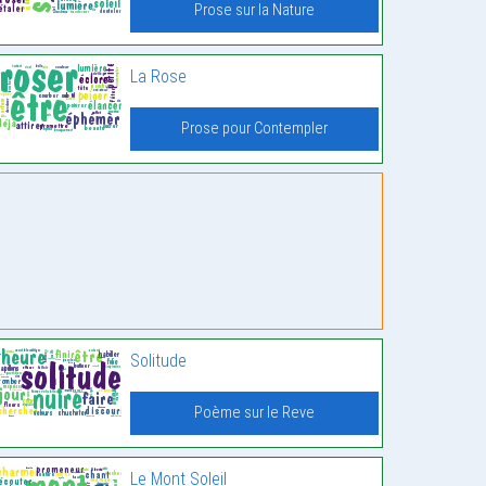
Prose sur la Nature
La Rose
Prose pour Contempler
Solitude
Poème sur le Reve
Le Mont Soleil