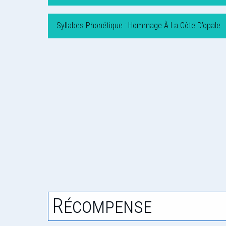
Syllabes Phonétique : Hommage À La Côte D’opale
Récompense