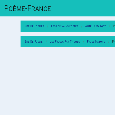
Poème-Fr
Ance
Site De Poemes
Les Ecrivains Poetes
Auteur Margot
P
Site De Poesie
Les Proses Par Themes
Prose Nature
P