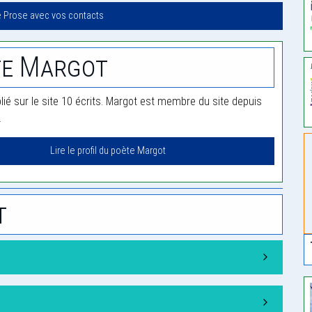
e Prose avec vos contacts
te Margot
lié sur le site 10 écrits. Margot est membre du site depuis
.
Lire le profil du poète Margot
t