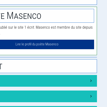
te Masenco
blié sur le site 1 écrit. Masenco est membre du site depuis
.
Lire le profil du poète Masenco
t