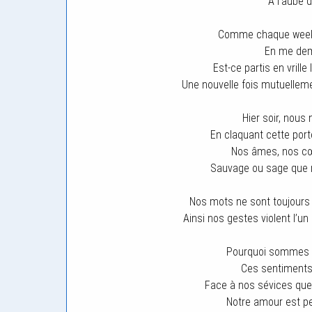
A l’aube 
Comme chaque week-e
En me dem
Est-ce partis en vrille
Une nouvelle fois mutuelle
Hier soir, nou
En claquant cette port
Nos âmes, nos cœ
Sauvage ou sage que
Nos mots ne sont toujours
Ainsi nos gestes violent l’un
Pourquoi sommes 
Ces sentiments 
Face à nos sévices qu
Notre amour est peu