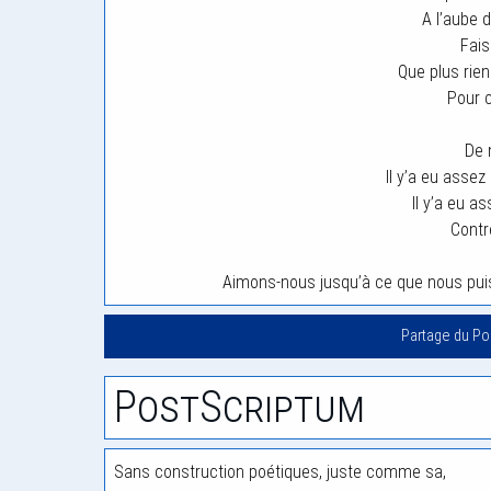
A l’aube 
Fais
Que plus rie
Pour c
De 
Il y’a eu asse
Il y’a eu as
Contr
Aimons-nous jusqu’à ce que nous puiss
Partage du P
PostScriptum
Sans construction poétiques, juste comme sa,