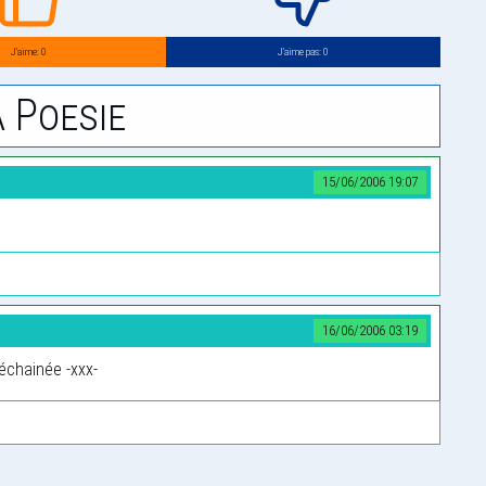
J’aime: 0
J’aime pas: 0
 Poesie
15/06/2006 19:07
16/06/2006 03:19
déchainée -xxx-