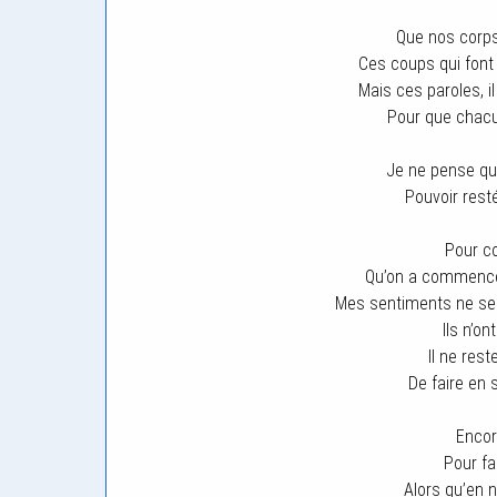
Que nos corps
Ces coups qui font
Mais ces paroles, il
Pour que chacu
Je ne pense qu’
Pouvoir rest
Pour co
Qu’on a commencé 
Mes sentiments ne se 
Ils n’on
Il ne rest
De faire en 
Encore
Pour fa
Alors qu’en 