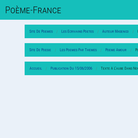
Poème-Fr
Ance
Site De Poemes
Les Ecrivains Poetes
Auteur Masenco
Site De Poesie
Les Poemes Par Themes
Poeme Amour
P
Accueil
Publication Du 15/06/2006
Texte A L'aube Dans No