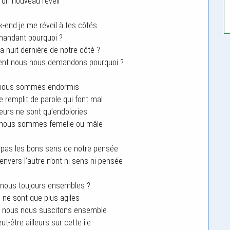
d’un nouveau réveil
nd je me réveil à tes côtés
andant pourquoi ?
 la nuit dernière de notre côté ?
ment nous nous demandons pourquoi ?
s nous sommes endormis
e remplit de parole qui font mal
urs ne sont qu’endolories
 nous sommes femelle ou mâle
 pas les bons sens de notre pensée
 envers l’autre n’ont ni sens ni pensée
nous toujours ensembles ?
ne sont que plus agiles
e nous nous suscitons ensemble
t-être ailleurs sur cette île