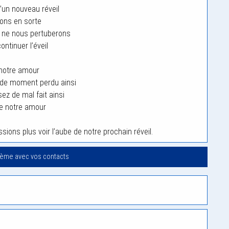
d’un nouveau réveil
ons en sorte
n ne nous pertuberons
ontinuer l’éveil
notre amour
z de moment perdu ainsi
sez de mal fait ainsi
e notre amour
ions plus voir l’aube de notre prochain réveil.
oème avec vos contacts