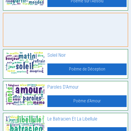
Poème sur l'Absolu
Soleil Noir
Poème de Déception
Paroles D’Amour
Poème d'Amour
Le Batracien Et La Libellule