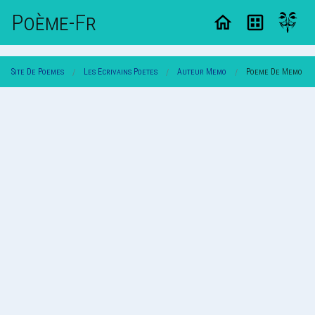
Poème-Fr
Site De Poemes
Les Ecrivains Poetes
Auteur Memo
Poeme De Memo