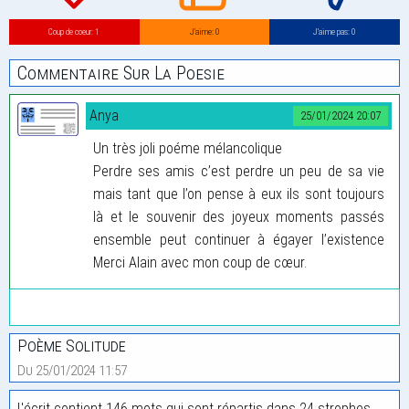
Coup de coeur: 1
J’aime: 0
J’aime pas: 0
Commentaire Sur La Poesie
Anya
25/01/2024 20:07
Un très joli poéme mélancolique
Perdre ses amis c’est perdre un peu de sa vie
mais tant que l’on pense à eux ils sont toujours
là et le souvenir des joyeux moments passés
ensemble peut continuer à égayer l’existence
Merci Alain avec mon coup de cœur.
Poème Solitude
Du 25/01/2024 11:57
L'écrit contient 146 mots qui sont répartis dans 24 strophes.