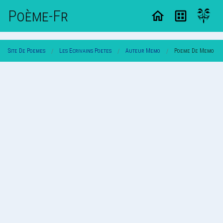
Poème-Fr
Site De Poemes
Les Ecrivains Poetes
Auteur Memo
Poeme De Memo