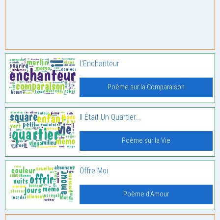
L’Enchanteur
Poème sur la Comparaison
Il Était Un Quartier…
Poème sur la Vie
Offre Moi
Poème d'Amour