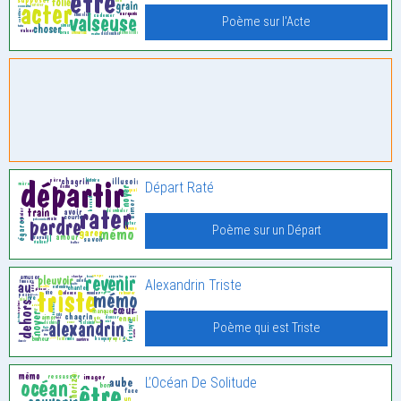
Poème sur l'Acte
Départ Raté
Poème sur un Départ
Alexandrin Triste
Poème qui est Triste
L’Océan De Solitude