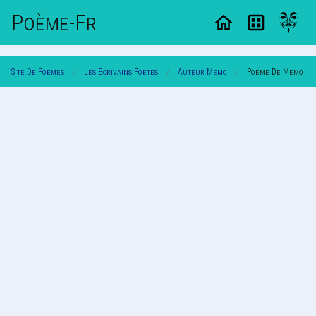
Poème-Fr
Site De Poemes
Les Ecrivains Poetes
Auteur Memo
Poeme De Memo