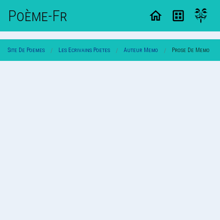
Poème-Fr
Site De Poemes
Les Ecrivains Poetes
Auteur Memo
Prose De Memo