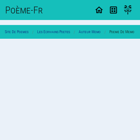
Poème-Fr
Site De Poemes
Les Ecrivains Poetes
Auteur Memo
Poeme De Memo