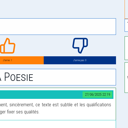
J’aime: 1
J’aime pas: 0
 Poesie
27/06/2025 22:19
t, sincèrement, ce texte est subtile et les qualifications
r fixer ses qualités.