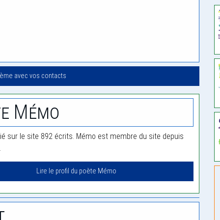
oème avec vos contacts
te Mémo
é sur le site 892 écrits. Mémo est membre du site depuis
.
Lire le profil du poète Mémo
t