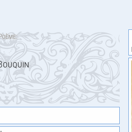
Poème:
Bouquin