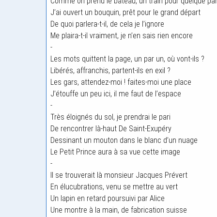
Comme on prend le bateau, un train pour quelque par
J’ai ouvert un bouquin, prêt pour le grand départ
De quoi parlera-t-il, de cela je l’ignore
Me plaira-t-il vraiment, je n’en sais rien encore
-
Les mots quittent la page, un par un, où vont-ils ?
Libérés, affranchis, partent-ils en exil ?
Les gars, attendez-moi ! faites-moi une place
J’étouffe un peu ici, il me faut de l’espace
-
Très éloignés du sol, je prendrai le pari
De rencontrer là-haut De Saint-Exupéry
Dessinant un mouton dans le blanc d’un nuage
Le Petit Prince aura à sa vue cette image
-
Il se trouverait là monsieur Jacques Prévert
En élucubrations, venu se mettre au vert
Un lapin en retard poursuivi par Alice
Une montre à la main, de fabrication suisse