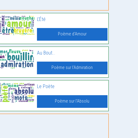
L’Été
Poème d'Amour
Au Bout…
Poème sur l'Admiration
Le Poète
Poème sur l'Absolu