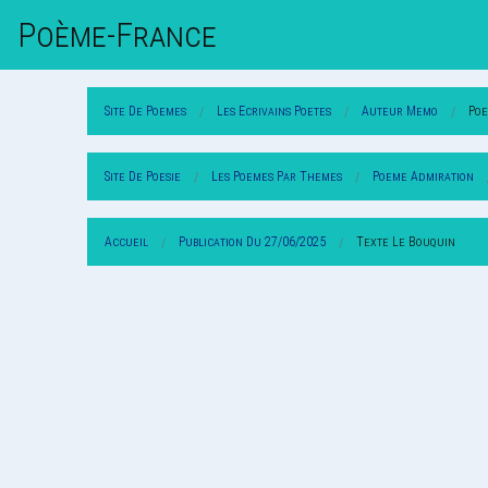
Poème-Fr
Ance
Site De Poemes
Les Ecrivains Poetes
Auteur Memo
Po
Site De Poesie
Les Poemes Par Themes
Poeme Admiration
Accueil
Publication Du 27/06/2025
Texte Le Bouquin