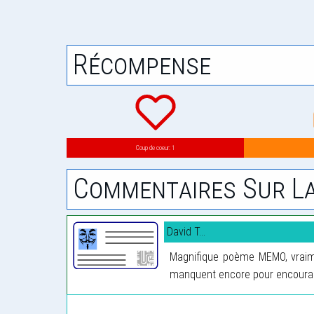
Récompense
Coup de coeur: 1
Commentaires Sur La
David T...
Magnifique poème MEMO, vraimen
manquent encore pour encourage