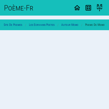
Poème-Fr
Site De Poemes
Les Ecrivains Poetes
Auteur Memo
Poeme De Memo