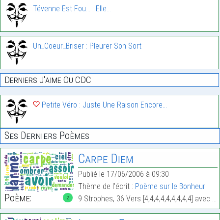
Tévenne Est Fou... : Elle…
Un_Coeur_Briser : Pleurer Son Sort
Derniers J'aime Ou CDC
Petite Véro : Juste Une Raison Encore…
Ses Derniers Poèmes
Carpe Diem
Publié le 17/06/2006 à 09:30
Thème de l'écrit :
Poème sur le Bonheur
Poème:
9 Strophes, 36 Vers [4,4,4,4,4,4,4,4,4] avec 204 Mots.
2