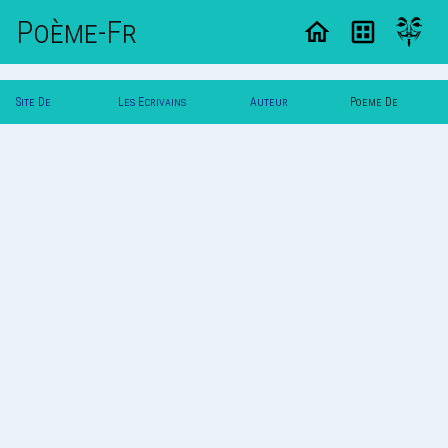
Poème-Fr
Site De
Les Ecrivains
Auteur
Poeme De
Poemes
Poetes
Mimi!!!
Mimi!!!