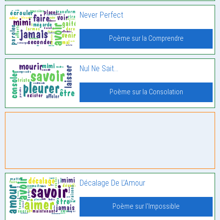
Never Perfect
Poème sur la Comprendre
Nul Ne Sait…
Poème sur la Consolation
Décalage De L’Amour
Poème sur l'Impossible