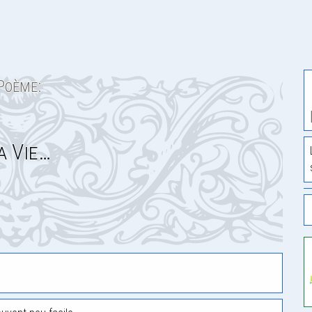
Poème:
a Vie…