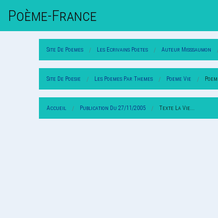
Poème-Fr
Ance
Site De Poemes
Les Ecrivains Poetes
Auteur Misssaumon
Site De Poesie
Les Poemes Par Themes
Poeme Vie
Poeme
Accueil
Publication Du 27/11/2005
Texte La Vie...