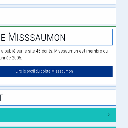
te Misssaumon
 publié sur le site 45 écrits. Misssaumon est membre du
'année 2005.
Lire le profil du poète Misssaumon
t