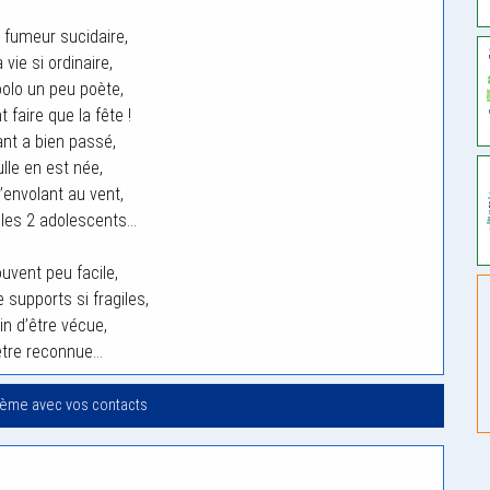
 fumeur sucidaire,
vie si ordinaire,
coolo un peu poète,
 faire que la fête !
ant a bien passé,
lle en est née,
’envolant au vent,
les 2 adolescents…
ouvent peu facile,
 supports si fragiles,
in d’être vécue,
être reconnue…
oème avec vos contacts