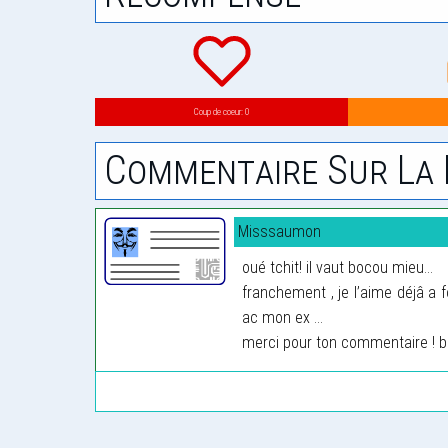
Coup de coeur: 0
Commentaire Sur La 
Misssaumon
oué tchit! il vaut bocou mieu...
franchement , je l’aime déjâ a 
ac mon ex ...
merci pour ton commentaire ! b