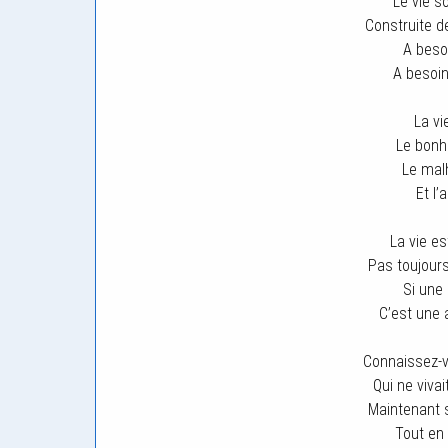
Le vie s
Construite de
A beso
A besoin
La vi
Le bonhe
Le mal
Et l
La vie es
Pas toujours
Si une 
C’est une 
Connaissez-v
Qui ne viva
Maintenant 
Tout en