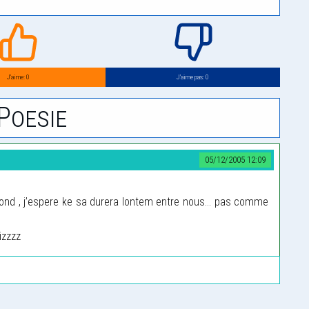
J’aime: 0
J’aime pas: 0
Poesie
05/12/2005 12:09
fond , j’espere ke sa durera lontem entre nous... pas comme
izzzz