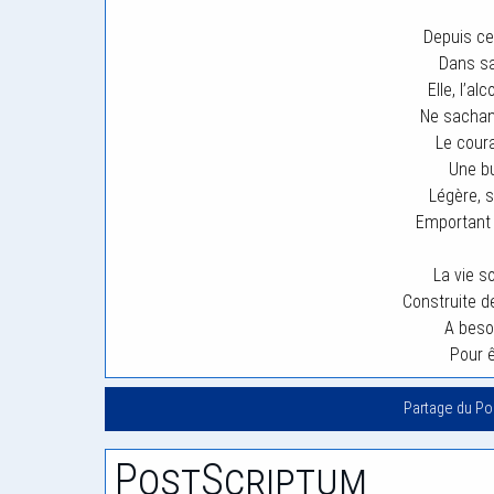
Depuis ce
Dans sa 
Elle, l’al
Ne sachant
Le cour
Une bu
Légère, s
Emportant 
La vie s
Construite de
A beso
Pour 
Partage du P
PostScriptum