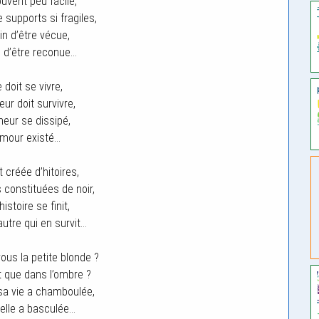
ouvent peu facile,
 supports si fragiles,
in d’être vécue,
 d’être reconue…
e doit se vivre,
ur doit survivre,
heur se dissipé,
’amour existé…
t créée d’hitoires,
 constituées de noir,
histoire se finit,
autre qui en survit…
ous la petite blonde ?
it que dans l’ombre ?
sa vie a chamboulée,
 elle a basculée…