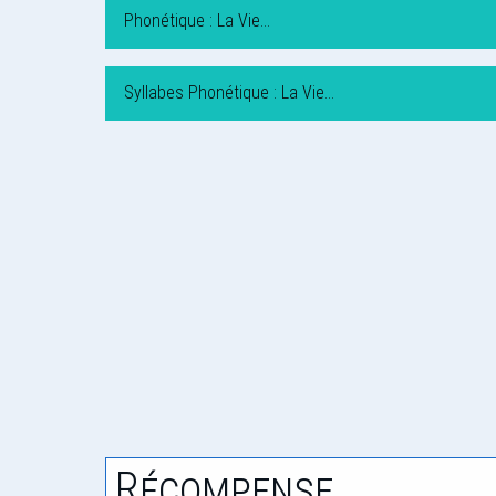
Phonétique : La Vie…
Syllabes Phonétique : La Vie…
Récompense