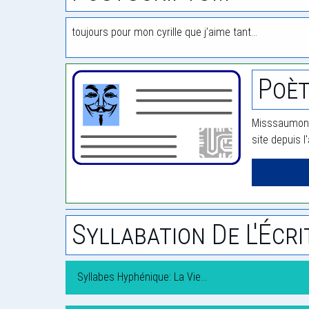
toujours pour mon cyrille que j’aime tant…
Poè
Misssaumon a
site depuis l
Syllabation De L'Écri
Syllabes Hyphénique: La Vie…