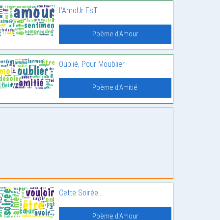
L’AmoUr EsT…
Poème d'Amour
Oublié, Pour Moublier
Poème d'Amitié
Cette Soirée…
Poème d'Amour