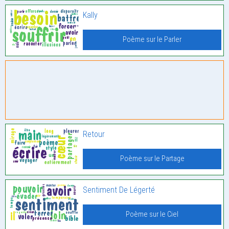
Kally
Poème sur le Parler
Retour
Poème sur le Partage
Sentiment De Légerté
Poème sur le Ciel