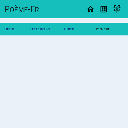
Poème-Fr
Site De
Les Ecrivains
Auteur
Poeme De
Poemes
Poetes
Missy_Kally
Missy_Kally